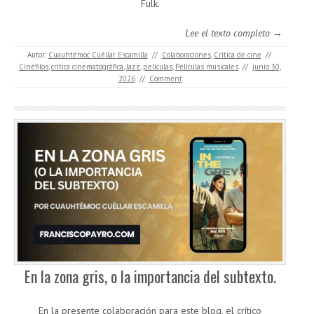
Fulk.
Lee el texto completo →
Autor:
Cuauhtémoc Cuéllar Escamilla
//
Colaboraciones
,
Crítica de cine
//
Cinéfilos
,
crítica cinematográfica
,
Jazz
,
películas
,
Películas musicales
//
junio 30,
2026
//
Comment
En la zona gris, o la importancia del subtexto.
En la presente colaboración para este blog, el crítico