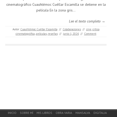
cinematográfico Cuauhtémoc Cuéllar Escamilla se detiene en la
película En la zona gris...
Lee el texto completo →
Autor:
Cuauhtémoc Cuéllar Escamilla
//
Colaboraciones
//
cine
,
crítica
cinematográfica
,
películas
,
reseñas
//
junio 1, 2026
//
Comment
Footer Menu
INICIO
SOBRE MÍ
MIS LIBROS
OBRA VARIA
MANSALVA
DIGITALIA