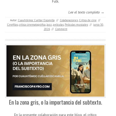
Fulk.
Lee el texto completo →
Autor:
Cuauhtémoc Cuéllar Escamilla
//
Colaboraciones
,
Crítica de cine
//
Cinéfilos
,
crítica cinematográfica
,
Jazz
,
películas
,
Películas musicales
//
junio 30,
2026
//
Comment
En la zona gris, o la importancia del subtexto.
En la presente colaboración para este blog, el crítico