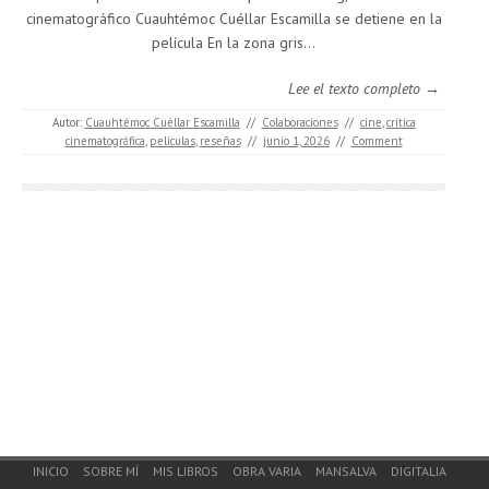
cinematográfico Cuauhtémoc Cuéllar Escamilla se detiene en la
película En la zona gris...
Lee el texto completo →
Autor:
Cuauhtémoc Cuéllar Escamilla
//
Colaboraciones
//
cine
,
crítica
cinematográfica
,
películas
,
reseñas
//
junio 1, 2026
//
Comment
Footer Menu
INICIO
SOBRE MÍ
MIS LIBROS
OBRA VARIA
MANSALVA
DIGITALIA