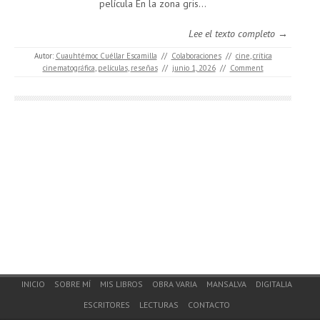
película En la zona gris...
Lee el texto completo →
Autor:
Cuauhtémoc Cuéllar Escamilla
//
Colaboraciones
//
cine
,
crítica
cinematográfica
,
películas
,
reseñas
//
junio 1, 2026
//
Comment
Footer Menu
INICIO
SOBRE MÍ
MIS LIBROS
OBRA VARIA
MANSALVA
DIGITALIA
ESCRITORES
LECTURAS
CONTACTO