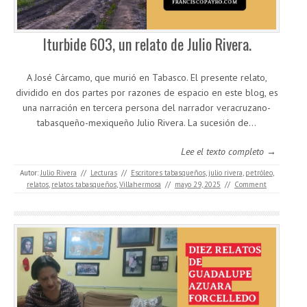
Iturbide 603, un relato de Julio Rivera.
A José Cárcamo, que murió en Tabasco. El presente relato,
dividido en dos partes por razones de espacio en este blog, es
una narración en tercera persona del narrador veracruzano-
tabasqueño-mexiqueño Julio Rivera. La sucesión de…
Lee el texto completo →
Autor:
Julio Rivera
//
Lecturas
//
Escritores tabasqueños
,
julio rivera
,
petróleo
,
relatos
,
relatos tabasqueños
,
Villahermosa
//
mayo 29, 2025
//
Comment