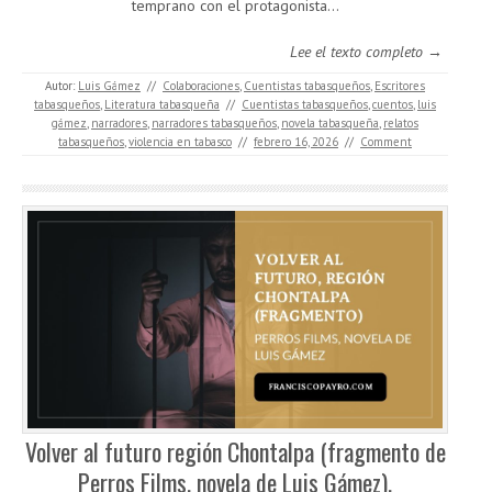
temprano con el protagonista...
Lee el texto completo →
Autor:
Luis Gámez
//
Colaboraciones
,
Cuentistas tabasqueños
,
Escritores
tabasqueños
,
Literatura tabasqueña
//
Cuentistas tabasqueños
,
cuentos
,
luis
gámez
,
narradores
,
narradores tabasqueños
,
novela tabasqueña
,
relatos
tabasqueños
,
violencia en tabasco
//
febrero 16, 2026
//
Comment
Volver al futuro región Chontalpa (fragmento de
Perros Films, novela de Luis Gámez).