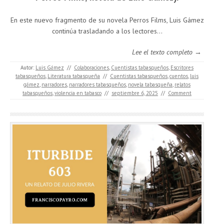
En este nuevo fragmento de su novela Perros Films, Luis Gámez
continúa trasladando a los lectores...
Lee el texto completo →
Autor:
Luis Gámez
//
Colaboraciones
,
Cuentistas tabasqueños
,
Escritores
tabasqueños
,
Literatura tabasqueña
//
Cuentistas tabasqueños
,
cuentos
,
luis
gámez
,
narradores
,
narradores tabasqueños
,
novela tabasqueña
,
relatos
tabasqueños
,
violencia en tabasco
//
septiembre 6, 2025
//
Comment