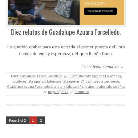
Diez relatos de Guadalupe Azuara Forcelledo.
He querido grabar para esta entrada el primer poema del libro
Cantos de vida y esperanza, del gran Rubén Darío.
Lee el texto completo →
Autor:
Guadalupe Azuara Forcelledo
//
Cuentistas tabasqueños
,
En voz alta
,
Escritores tabasqueños
,
Literatura tabasqueña
//
Escritores tabasqueños
,
Guadalupe Azuara Forcelledo
,
Literatura tabasqueña
,
relatos
,
relatos tabasqueños
//
mayo 27, 2024
//
Comment
Page 1 of 2
1
2