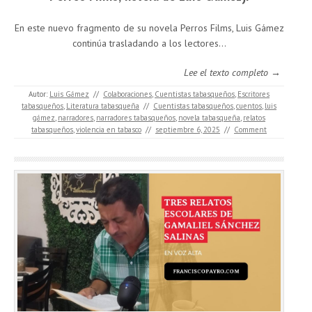
En este nuevo fragmento de su novela Perros Films, Luis Gámez
continúa trasladando a los lectores...
Lee el texto completo →
Autor:
Luis Gámez
//
Colaboraciones
,
Cuentistas tabasqueños
,
Escritores
tabasqueños
,
Literatura tabasqueña
//
Cuentistas tabasqueños
,
cuentos
,
luis
gámez
,
narradores
,
narradores tabasqueños
,
novela tabasqueña
,
relatos
tabasqueños
,
violencia en tabasco
//
septiembre 6, 2025
//
Comment