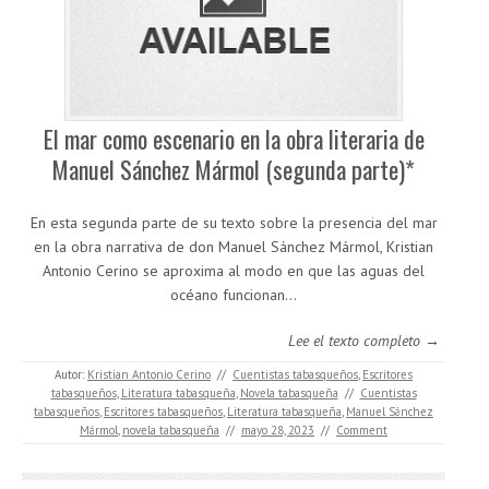
El mar como escenario en la obra literaria de
Manuel Sánchez Mármol (segunda parte)*
En esta segunda parte de su texto sobre la presencia del mar
en la obra narrativa de don Manuel Sánchez Mármol, Kristian
Antonio Cerino se aproxima al modo en que las aguas del
océano funcionan…
Lee el texto completo →
Autor:
Kristian Antonio Cerino
//
Cuentistas tabasqueños
,
Escritores
tabasqueños
,
Literatura tabasqueña
,
Novela tabasqueña
//
Cuentistas
tabasqueños
,
Escritores tabasqueños
,
Literatura tabasqueña
,
Manuel Sánchez
Mármol
,
novela tabasqueña
//
mayo 28, 2023
//
Comment