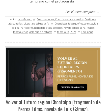
temprano con el protagonista...
Lee el texto completo →
Autor:
Luis Gámez
//
Colaboraciones
,
Cuentistas tabasqueños
,
Escritores
tabasqueños
,
Literatura tabasqueña
//
Cuentistas tabasqueños
,
cuentos
,
luis
gámez
,
narradores
,
narradores tabasqueños
,
novela tabasqueña
,
relatos
tabasqueños
,
violencia en tabasco
//
febrero 16, 2026
//
Comment
Volver al futuro región Chontalpa (fragmento de
Perros Films, novela de Luis Gámez).