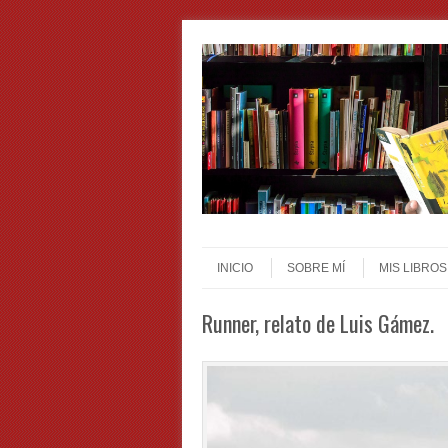
Skip to content
Menu
INICIO
SOBRE MÍ
MIS LIBROS
Runner, relato de Luis Gámez.