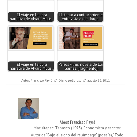
El viaje en la obra
Historiar a contracorriente:
narrativa de Álvaro Mutis…
entrevista a don Jorge…
El viaje en la obra
Perros Films, novela de Luis
narrativa de Álvaro Mutis…
Gámez (fragmento).
Autor:
Francisco Payró
//
Diario peligroso
//
agosto 26, 2011
About Francisco Payró
Macultepec, Tabasco (1975). Economista y escritor.
Autor de "Bajo el signo del relámpago" (poesía), "Todo