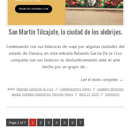
San Martín Tilcajate, la ciudad de los alebrijes.
Continuando con sus bitácoras de viaje por algunas ciudades del
estado de Oaxaca, en esta entrada Rolando García De la Cruz
comparte con sus lectores su deslumbramiento ante el arte
hecho por un grupo de…
Lee el texto completo →
Autor:
Rolando García de la Cruz
//
Colaboraciones
,
Viajes
//
ciudades
,
destinos
,
oaxaca
,
pueblos
,
tradiciones
,
Viajeros
,
Viajes
//
abril 23, 2024
//
Comment
Page 1 of 7
1
2
3
4
5
6
7