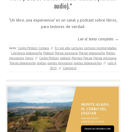
audio).*
"Un libro, una experiencia" es un canal y podcast sobre libros,
para lectores de verdad.
Lee el texto completo →
Autor:
Carlos Pellicer Cámara
//
En voz alta
,
Lecturas
,
Lecturas recomendadas
,
Literatura tabasqueña
,
Podcast
,
Poesía mexicana
,
Poesía tabasqueña
,
Poetas
mexicanos
,
Viajes
//
Carlos Pellicer
,
podcast
,
Poemas
,
Poesía
,
Poesía mexicana
,
Poesía tabasqueña
,
poetas
,
poetas mexicanos
,
poetas tabasqueños
//
julio 8,
2025
//
Comment