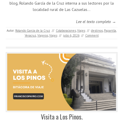
blog, Rolando García de la Cruz interna a sus lectores por la
localidad rural de Las Cazuelas...
Lee el texto completo →
Autor:
Rolando García de la Cruz
//
Colaboraciones
,
Viajes
//
destinos
,
Papantla
,
Veracruz
,
Viajeros
,
Viajes
//
julio 6, 2026
//
Comment
Visita a Los Pinos.