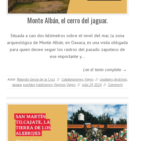
Monte Albán, el cerro del jaguar.
Situada a casi dos kilómetros sobre el nivel del mar, la zona
arqueológica de Monte Albán, en Oaxaca, es una visita obligada
para quien desee seguir los rastros del pasado zapoteco de
ese importante y…
Lee el texto completo →
Autor:
Rolando García de la Cruz
//
Colaboraciones
,
Viajes
//
ciudades
,
destinos
,
oaxaca
,
pueblos
,
tradiciones
,
Viajeros
,
Viajes
//
julio 29, 2024
//
Comment