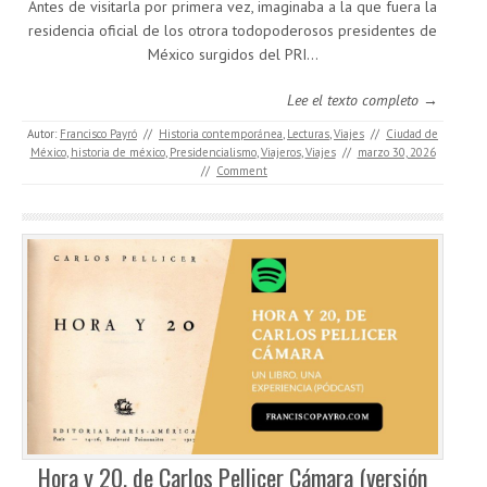
Antes de visitarla por primera vez, imaginaba a la que fuera la
residencia oficial de los otrora todopoderosos presidentes de
México surgidos del PRI...
Lee el texto completo →
Autor:
Francisco Payró
//
Historia contemporánea
,
Lecturas
,
Viajes
//
Ciudad de
México
,
historia de méxico
,
Presidencialismo
,
Viajeros
,
Viajes
//
marzo 30, 2026
//
Comment
Hora y 20, de Carlos Pellicer Cámara (versión