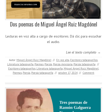
Dos poemas de Miguel Ángel Ruiz Magdónel
Lecturas en voz alta a cargo de escritores. Dá clic para escuchar
el audio.
Lee el texto completo →
Autor:
Miguel Ángel Ruiz Magdónel
//
En voz alta
,
Escritores tabasqueños
,
Literatura tabasqueña
,
Poemas
,
Poesía
,
Poesía mexicana
,
Poesía tabasqueña
//
Escritores tabasqueños
,
Literatura tabasqueña
,
Miguel Ángel Ruiz Magdónel
,
Poemas
,
Poesía
,
Poesía tabasqueña
//
octubre 17, 2024
//
Comment