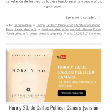
de Relación de los hechos hubiera tenido sesenta y cuatro años,
escribí este…
Lee el texto completo →
Autor:
Francisco Payró
//
Ensayo
,
Escritores tabasqueños
,
Literatura tabasqueña
,
Poesía
,
Poesía tabasqueña
//
Escritores tabasqueños
,
José Carlos Becerra
,
Poesía
,
Poesía tabasqueña
,
poetas
,
poetas tabasqueños
//
mayo 22, 2026
//
Comment
Hora y 20, de Carlos Pellicer Cámara (versión