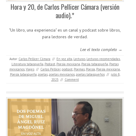
Hora y 20, de Carlos Pellicer Cámara (versión
audio).*
"Un libro, una experiencia" es un canal y podcast sobre libros,
para lectores de verdad.
Lee el texto completo →
Autor:
Carlos Pellicer Cámara
//
En voz alta
,
Lecturas
,
Lecturas recomendadas
,
Literatura tabasqueña
,
Podcast
,
Poesía mexicana
,
Poesía tabasqueña
,
Poetas
mexicanos
,
Viajes
//
Carlos Pellicer
,
podcast
,
Poemas
,
Poesía
,
Poesía mexicana
,
Poesía tabasqueña
,
poetas
,
poetas mexicanos
,
poetas tabasqueños
//
julio 8,
2025
//
Comment