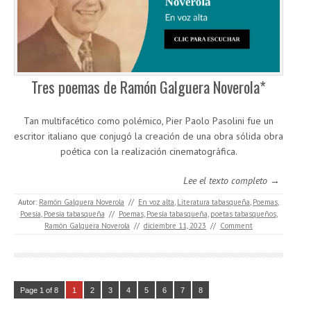
Tres poemas de Ramón Galguera Noverola*
Tan multifacético como polémico, Pier Paolo Pasolini fue un
escritor italiano que conjugó la creación de una obra sólida obra
poética con la realización cinematográfica.
Lee el texto completo →
Autor:
Ramón Galguera Noverola
//
En voz alta
,
Literatura tabasqueña
,
Poemas
,
Poesía
,
Poesía tabasqueña
//
Poemas
,
Poesía tabasqueña
,
poetas tabasqueños
,
Ramón Galguera Noverola
//
diciembre 11, 2023
//
Comment
Page 1 of 8
1
2
3
4
5
6
7
8