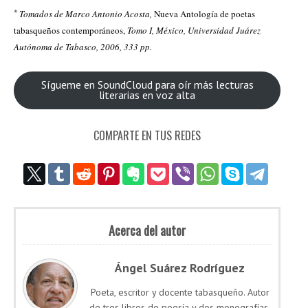
*
Tomados de Marco Antonio Acosta,
Nueva Antología de poetas
tabasqueños contemporáneos,
Tomo I, México, Universidad Juárez
Autónoma de Tabasco, 2006, 333 pp.
Sígueme en SoundCloud para oír más lecturas
literarias en voz alta
COMPARTE EN TUS REDES
Acerca del autor
Ángel Suárez Rodríguez
Poeta, escritor y docente tabasqueño. Autor
de tres libros de poesía y dos monografías.