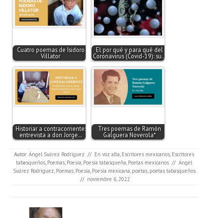
Cuatro poemas de Isidoro
El por qué y para qué del
Villator
Coronavirus (Covid-19): su…
Historiar a contracorriente:
Tres poemas de Ramón
entrevista a don Jorge…
Galguera Noverola*
Autor:
Ángel Suárez Rodríguez
//
En voz alta
,
Escritores mexicanos
,
Escritores
tabasqueños
,
Poemas
,
Poesía
,
Poesía tabasqueña
,
Poetas mexicanos
//
Ángel
Suárez Rodríguez
,
Poemas
,
Poesía
,
Poesía mexicana
,
poetas
,
poetas tabasqueños
//
noviembre 6, 2022