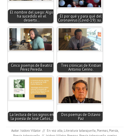
El nombre del juego: Algo
ha sucedido en el
El por qué y para qué del
desierto…
Coronavirus (Covid-19): su…
Cinco poemas de Beatriz
Tres crónicas de Kristian
Pérez Pereda.
Antonio Cerino.
La lectura de los signos en
Dos poemas de Octavio
la poesía de José Carlos…
Paz
Autor:
Isidoro Villator
//
En voz alta
,
Literatura tabasqueña
,
Poemas
,
Poesía
,
Poesía tabasqueña
//
Isidoro Villator
,
Poemas
,
Poesía tabasqueña
,
poetas