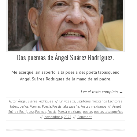
Dos poemas de Ángel Suárez Rodríguez.
Me acerqué, sin saberlo, a la poesía del poeta tabasqueño
Ángel Suárez Rodríguez de la mano de mi padre.
Lee el texto completo →
Autor:
Ángel Suárez Rodríguez
//
En voz alta
,
Escritores mexicanos
,
Escritores
tabasqueños
,
Poemas
,
Poesía
,
Poesía tabasqueña
,
Poetas mexicanos
//
Ángel
Suárez Rodríguez
,
Poemas
,
Poesía
,
Poesía mexicana
,
poetas
,
poetas tabasqueños
//
noviembre 6, 2022
//
Comment