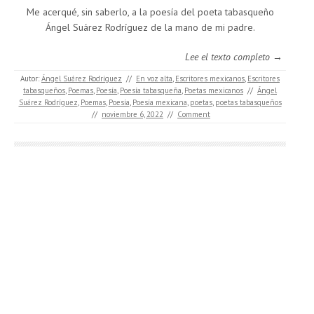
Me acerqué, sin saberlo, a la poesía del poeta tabasqueño
Ángel Suárez Rodríguez de la mano de mi padre.
Lee el texto completo →
Autor:
Ángel Suárez Rodríguez
//
En voz alta
,
Escritores mexicanos
,
Escritores
tabasqueños
,
Poemas
,
Poesía
,
Poesía tabasqueña
,
Poetas mexicanos
//
Ángel
Suárez Rodríguez
,
Poemas
,
Poesía
,
Poesía mexicana
,
poetas
,
poetas tabasqueños
//
noviembre 6, 2022
//
Comment