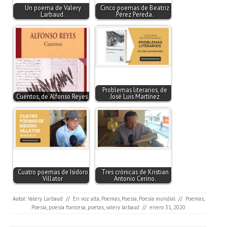
Un poema de Valery
Cinco poemas de Beatriz
Larbaud.
Pérez Pereda.
Problemas literarios, de
Cuentos, de Alfonso Reyes.
José Luis Martínez
Cuatro poemas de Isidoro
Tres crónicas de Kristian
Villator
Antonio Cerino.
Autor:
Valery Larbaud
//
En voz alta
,
Poemas
,
Poesía
,
Poesía mundial
//
Poemas
,
Poesía
,
poesía francesa
,
poetas
,
valery larbaud
//
enero 31, 2020