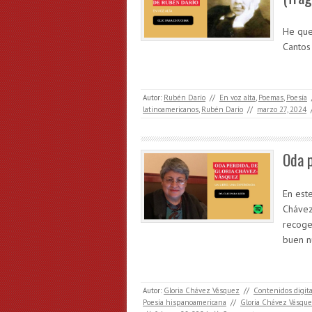
He que
Cantos
Autor:
Rubén Darío
//
En voz alta
,
Poemas
,
Poesía
latinoamericanos
,
Rubén Darío
//
marzo 27, 2024
Oda p
En est
Chávez
recoge
buen n
Autor:
Gloria Chávez Vásquez
//
Contenidos digit
Poesía hispanoamericana
//
Gloria Chávez Vásqu