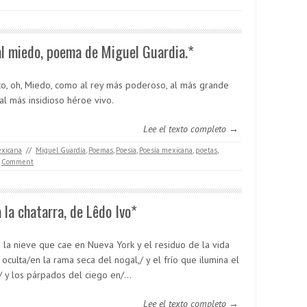
l miedo, poema de Miguel Guardia.*
to, oh, Miedo, como al rey más poderoso, al más grande
al más insidioso héroe vivo.
Lee el texto completo →
exicana
//
Miguel Guardia
,
Poemas
,
Poesía
,
Poesía mexicana
,
poetas
,
Comment
 la chatarra, de Lêdo Ivo*
 la nieve que cae en Nueva York y el residuo de la vida
oculta/en la rama seca del nogal,/ y el frío que ilumina el
,/ y los párpados del ciego en/…
Lee el texto completo →