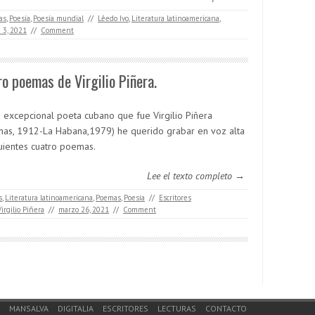
as
,
Poesía
,
Poesía mundial
//
Lêedo Ivo
,
Literatura latinoamericana
,
 3, 2021
//
Comment
o poemas de Virgilio Piñera.
 excepcional poeta cubano que fue Virgilio Piñera
nas, 1912-La Habana,1979) he querido grabar en voz alta
guientes cuatro poemas.
Lee el texto completo →
s
,
Literatura latinoamericana
,
Poemas
,
Poesía
//
Escritores
Virgilio Piñera
//
marzo 26, 2021
//
Comment
MANSALVA
DIGITALIA
ESCRITORES
LECTURAS
CONTACTO