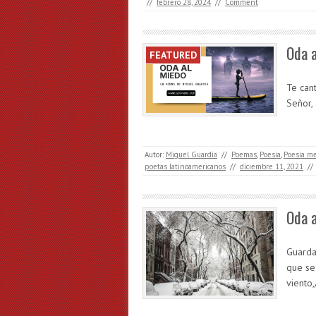
//
febrero 28, 2024
//
Comment
Oda a
FEATURED
Te can
Señor, 
Autor:
Miguel Guardia
//
Poemas
,
Poesía
,
Poesía m
poetas latinoamericanos
//
diciembre 11, 2021
//
Oda a
Guarda
que se 
viento