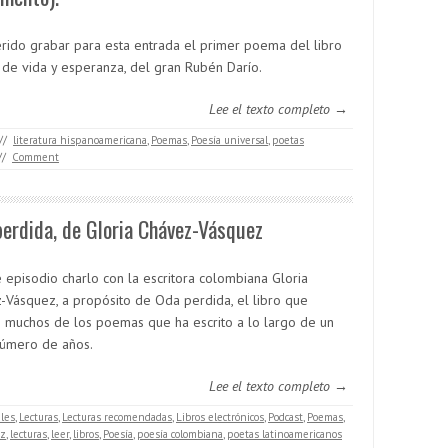
rido grabar para esta entrada el primer poema del libro
 de vida y esperanza, del gran Rubén Darío.
Lee el texto completo →
//
literatura hispanoamericana
,
Poemas
,
Poesía universal
,
poetas
//
Comment
erdida, de Gloria Chávez-Vásquez
e episodio charlo con la escritora colombiana Gloria
-Vásquez, a propósito de Oda perdida, el libro que
 muchos de los poemas que ha escrito a lo largo de un
úmero de años.
Lee el texto completo →
ales
,
Lecturas
,
Lecturas recomendadas
,
Libros electrónicos
,
Podcast
,
Poemas
,
ez
,
lecturas
,
leer
,
libros
,
Poesía
,
poesía colombiana
,
poetas latinoamericanos