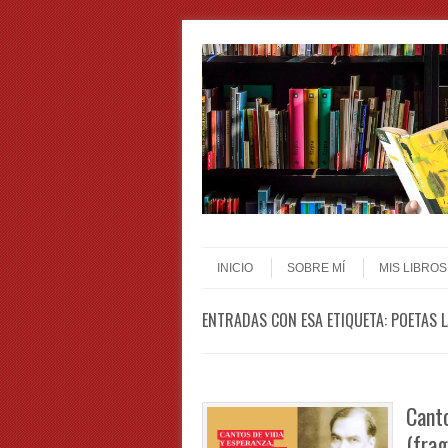
Skip to content
Menu
INICIO
SOBRE MÍ
MIS LIBROS
ENTRADAS CON ESA ETIQUETA:
POETAS 
Canto
(fra