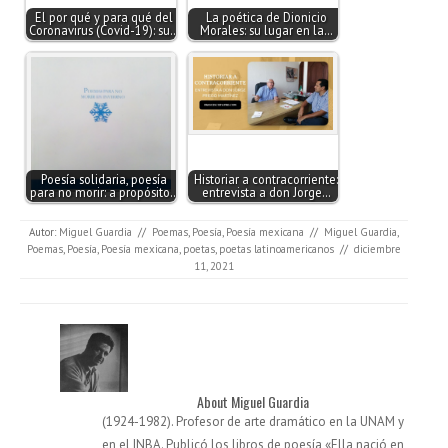
El por qué y para qué del
La poética de Dionicio
Coronavirus (Covid-19): su…
Morales: su lugar en la…
Poesía solidaria, poesía
Historiar a contracorriente:
para no morir: a propósito…
entrevista a don Jorge…
Autor:
Miguel Guardia
//
Poemas
,
Poesía
,
Poesía mexicana
//
Miguel Guardia
,
Poemas
,
Poesía
,
Poesía mexicana
,
poetas
,
poetas latinoamericanos
//
diciembre
11, 2021
About Miguel Guardia
(1924-1982). Profesor de arte dramático en la UNAM y
en el INBA. Publicó los libros de poesía «Ella nació en