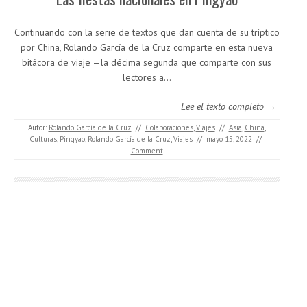
Continuando con la serie de textos que dan cuenta de su tríptico
por China, Rolando García de la Cruz comparte en esta nueva
bitácora de viaje —la décima segunda que comparte con sus
lectores a…
Lee el texto completo →
Autor:
Rolando García de la Cruz
//
Colaboraciones
,
Viajes
//
Asia
,
China
,
Culturas
,
Pingyao
,
Rolando García de la Cruz
,
Viajes
//
mayo 15, 2022
//
Comment