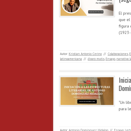
El pres
que el 
figura 
(1923-
Autor:
Kristian Antonio Cerino
//
Colaboraciones
,
E
latinoamericana
//
álvaro mutis
,
Ensayo
,
narrativa 
Inici
Domín
"Un lib
para l
Autor:
Antonio Domínguez Hidalgo
//
Ensayo
,
Lect