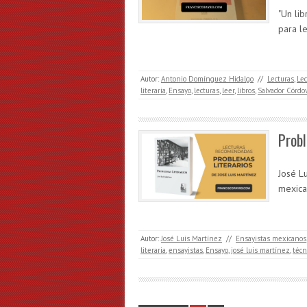
"Un lib
para l
Autor:
Antonio Domínguez Hidalgo
//
Lecturas
,
Le
literaria
,
Ensayo
,
lecturas
,
leer
,
libros
,
Salvador Córdo
Probl
José Lu
mexica
Autor:
José Luis Martínez
//
Ensayistas mexicanos
literaria
,
ensayistas
,
Ensayo
,
josé luis martínez
,
técn