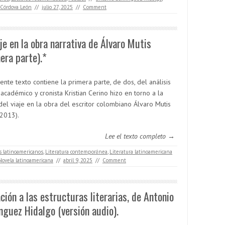
 Córdova León
//
julio 27, 2025
//
Comment
aje en la obra narrativa de Álvaro Mutis
era parte).*
ente texto contiene la primera parte, de dos, del análisis
académico y cronista Kristian Cerino hizo en torno a la
del viaje en la obra del escritor colombiano Álvaro Mutis
2013).
Lee el texto completo →
s latinoamericanos
,
Literatura contemporánea
,
Literatura latinoamericana
Novela latinoamericana
//
abril 9, 2025
//
Comment
ación a las estructuras literarias, de Antonio
guez Hidalgo (versión audio).