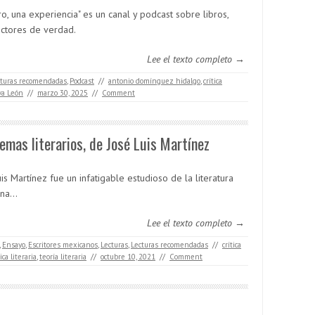
ro, una experiencia" es un canal y podcast sobre libros,
ectores de verdad.
Lee el texto completo →
cturas recomendadas
,
Podcast
//
antonio domínguez hidalgo
,
crítica
va León
//
marzo 30, 2025
//
Comment
emas literarios, de José Luis Martínez
is Martínez fue un infatigable estudioso de la literatura
na...
Lee el texto completo →
,
Ensayo
,
Escritores mexicanos
,
Lecturas
,
Lecturas recomendadas
//
crítica
ica literaria
,
teoría literaria
//
octubre 10, 2021
//
Comment