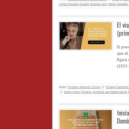
crítica literaria
,
Ensayo
,
lecturas
,
leer
,
libros
,
Salvador
El vi
(prim
El pres
que el 
figura 
(1923-
Autor:
Kristian Antonio Cerino
//
Ensayo
,
Escritore
//
álvaro mutis
,
Ensayo
,
narrativa latinoamericana
,
Inici
Domín