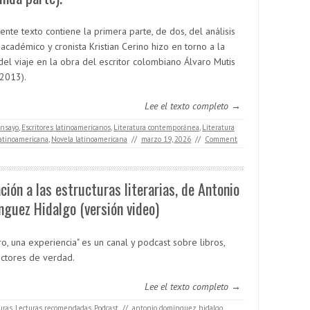
ente texto contiene la primera parte, de dos, del análisis
académico y cronista Kristian Cerino hizo en torno a la
del viaje en la obra del escritor colombiano Álvaro Mutis
2013).
Lee el texto completo →
nsayo
,
Escritores latinoamericanos
,
Literatura contemporánea
,
Literatura
latinoamericana
,
Novela latinoamericana
//
marzo 19, 2026
//
Comment
ación a las estructuras literarias, de Antonio
guez Hidalgo (versión video)
ro, una experiencia" es un canal y podcast sobre libros,
ectores de verdad.
Lee el texto completo →
uras
,
Lecturas recomendadas
,
Podcast
//
antonio domínguez hidalgo
,