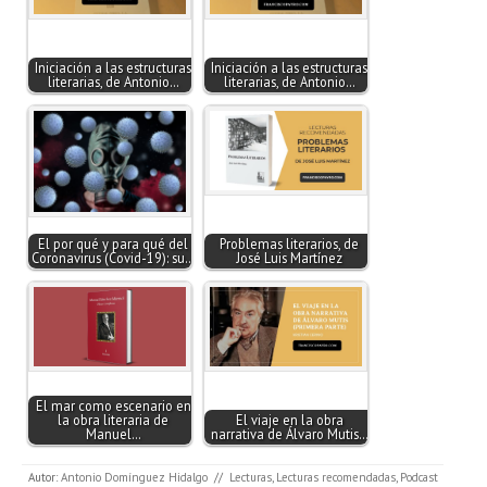
Iniciación a las estructuras
Iniciación a las estructuras
literarias, de Antonio…
literarias, de Antonio…
El por qué y para qué del
Problemas literarios, de
Coronavirus (Covid-19): su…
José Luis Martínez
El mar como escenario en
la obra literaria de
El viaje en la obra
Manuel…
narrativa de Álvaro Mutis…
Autor:
Antonio Domínguez Hidalgo
//
Lecturas
,
Lecturas recomendadas
,
Podcast