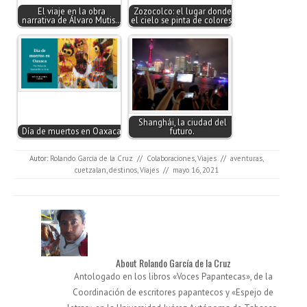
El viaje en la obra
Zozocolco: el lugar donde
narrativa de Álvaro Mutis…
el cielo se pinta de colores.
Shanghái, la ciudad del
Día de muertos en Oaxaca
futuro.
Autor:
Rolando García de la Cruz
//
Colaboraciones
,
Viajes
//
aventuras
,
cuetzalan
,
destinos
,
Viajes
//
mayo 16, 2021
About Rolando García de la Cruz
Antologado en los libros «Voces Papantecas», de la
Coordinación de escritores papantecos y «Espejo de