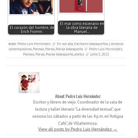
El mar como escenario en
El corazón del hombre, de
la obra literaria de
Erich Fromm.
Manuel…
Autor:
Pedro Luis Hernández
//
En voz alta
,
Escritores tabasqueños
,
Literatura
contemporánea
,
Poemas
,
Poesía
,
Poesía tabasqueña
//
Pedro Luis Hernández
,
Poemas
,
Poesía
,
Poesía tabasqueña
,
poetas
//
junio 5, 2022
About Pedro Luis Hernández
Escritor y librero de viejo. Coordinador de la sala de
lectura y taller literario "La diversidad textual", que
sesiona los sábados a partir de las 4 p.m. en "Antigua
Café", de Villahermosa.
View all posts by Pedro Luis Hernández
→