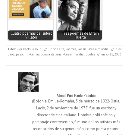
Cuatro poemas de Isidoro
Tres poemas de Efraín
Villator
Huerta
Autor:
Pier Paolo Pasolini
//
En voz alta
,
Poemas
,
Poesía
,
Poesía mundial
//
pier
paolo pasolini
,
Poemas
,
poesía italiana
,
Poesía mundial
,
poetas
//
mayo 21, 2023
About Pier Paolo Pasolini
(Bolonia, Emilia-Romaña, 5 de marzo de 1922-Ostia,
Lacio, 2 de noviembre de 1975) fue un escritor y
director de cine italiano. Hombre polifacético y
personaje controvertido, fue uno de los artistas más
reconocidos de su generación, como poeta y como