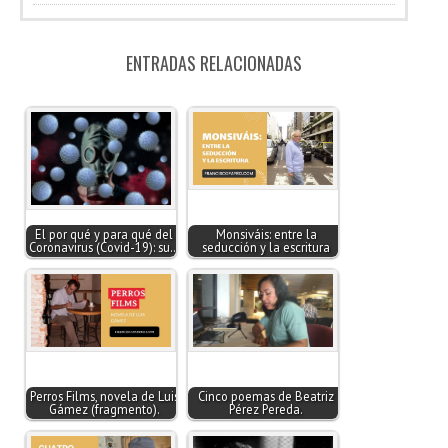
ENTRADAS RELACIONADAS
El por qué y para qué del
Monsiváis: entre la
Coronavirus (Covid-19): su…
seducción y la escritura
Perros Films, novela de Luis
Cinco poemas de Beatriz
Gámez (fragmento).
Pérez Pereda.