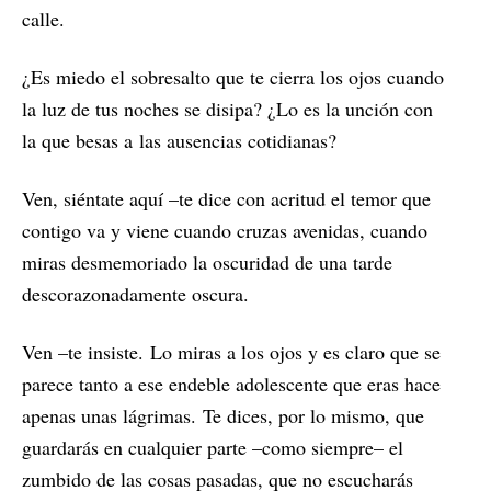
calle.
¿Es miedo el sobresalto que te cierra l
os ojos cuando
la luz de tus noches s
e disipa? ¿Lo es la unción con
la que besas a
las ausencias cotidianas?
Ven, siéntate aquí –te dice con acritud e
l temor que
contigo va y viene c
uando cruzas avenidas, c
uando
miras desmemoriado la oscuridad d
e una tarde
descorazonadamente oscura.
Ven –te insiste.
Lo miras a los ojos y es claro que s
e
parece tanto a ese endeble adolescente q
ue eras hace
apenas unas lágrimas.
Te dices, por lo mismo, que
guardarás e
n cualquier parte –como siempre– e
l
zumbido de las cosas pasadas, q
ue no escucharás