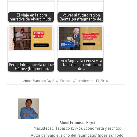
El viaje en la obra
Volver al futuro región
narrativa de Álvaro Mutis…
Chontalpa (fragmento de…
Aco Sopov: la ceniza y la
Perros Films, novela de Luis
llama, en el centenario
Gámez (fragmento).
de…
Autor:
Francisco Payró
//
Poemas
//
septiembre 13, 2016
About Francisco Payró
Macultepec, Tabasco (1975). Economista y escritor.
Autor de "Bajo el signo del relámpago" (poesía), "Todo