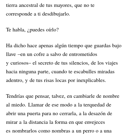
tierra ancestral de tus mayores, q
ue no te
corresponde a ti desdibujarlo.
Te habla, ¿puedes oírlo?
Ha dicho hace apenas algún tiempo q
ue guardas bajo
llave
–en un cofre a salvo de entrometidos
y
curiosos– e
l secreto de tus silencios, d
e los viajes
hacia ninguna parte, c
uando te escabulles miradas
adentro, y
de tus risas locas por inexplicables.
Tendrías que pensar, talvez, e
n cambiarle de nombre
al miedo.
Llamar de ese modo a
la terquedad de
abrir una puerta p
ara no cerrarla, a la desazón de
mirar a
la distancia la forma en que envejeces
es
nombrarlos como nombras a
un perro o a una