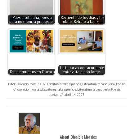
Poesía solidaria, poesía
Recuento de los días y las
para no morir: a propósito…
obras: Retrato a lápiz,…
Historiar a contracorriente:
Día de muertos en Oaxaca
entrevista a don Jorge…
Autor:
Dionicio Morales
//
Escritores tabasqueños
,
Literatura tabasqueña
,
Poesía
//
dionicio morales
,
Escritores tabasqueños
,
Literatura tabasqueña
,
Poesía
,
poetas
//
abril 14, 2023
About Dionicio Morales