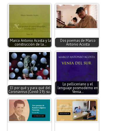
Marco Antonio Acosta y la
Dos poemas de Marco
construcción de la…
Antonio Acosta
Lo pelliceriano y el
El por qué y para qué del
lenguaje posmoderno en
Coronavirus (Covid-19): su…
Venia…