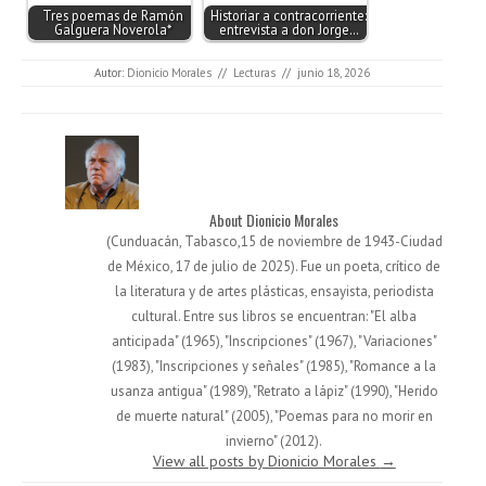
Tres poemas de Ramón
Historiar a contracorriente:
Galguera Noverola*
entrevista a don Jorge…
Autor:
Dionicio Morales
//
Lecturas
//
junio 18, 2026
About Dionicio Morales
(Cunduacán, Tabasco,15 de noviembre de 1943-Ciudad
de México, 17 de julio de 2025). Fue un poeta, crítico de
la literatura y de artes plásticas, ensayista, periodista
cultural. Entre sus libros se encuentran: "El alba
anticipada" (1965), "Inscripciones" (1967), "Variaciones"
(1983), "Inscripciones y señales" (1985), "Romance a la
usanza antigua" (1989), "Retrato a lápiz" (1990), "Herido
de muerte natural" (2005), "Poemas para no morir en
invierno" (2012).
View all posts by Dionicio Morales
→