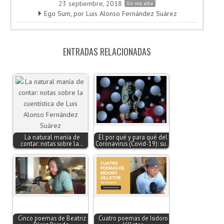
23 septiembre, 2018
En voz alta
Ego Sum, por Luis Alonso Fernández Suárez
ENTRADAS RELACIONADAS
La natural manía de
El por qué y para qué del
contar: notas sobre la…
Coronavirus (Covid-19): su…
Cinco poemas de Beatriz
Cuatro poemas de Isidoro