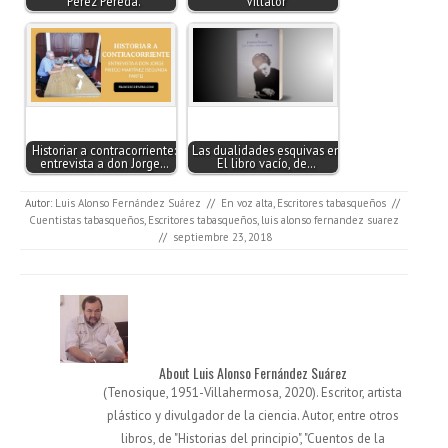
Pérez Pereda.
Villator
Historiar a contracorriente:
Las dualidades esquivas en
entrevista a don Jorge…
El libro vacío, de…
Autor:
Luis Alonso Fernández Suárez
//
En voz alta
,
Escritores tabasqueños
//
Cuentistas tabasqueños
,
Escritores tabasqueños
,
luis alonso fernandez suarez
//
septiembre 23, 2018
About Luis Alonso Fernández Suárez
(Tenosique, 1951-Villahermosa, 2020). Escritor, artista
plástico y divulgador de la ciencia. Autor, entre otros
libros, de "Historias del principio", "Cuentos de la