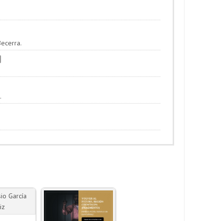
Becerra.
.