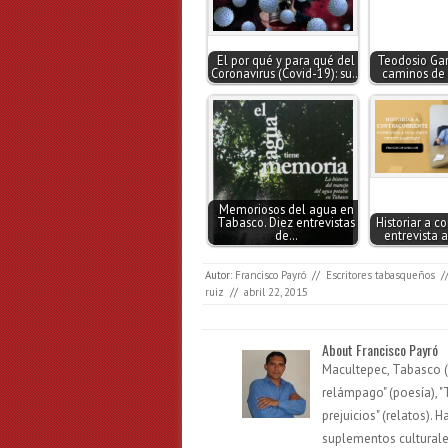
El por qué y para qué del
Teodosio Garc
Coronavirus (Covid-19): su…
caminos de 
Memoriosos del agua en
Tabasco. Diez entrevistas
Historiar a co
de…
entrevista 
Autor:
Francisco Payró
//
Escritores tabasqueños
/
ruiz
//
abril 22, 2015
About Francisco Payró
Macultepec, Tabasco (1
relámpago" (poesía), "
prejuicios" (relatos).
suplementos culturales