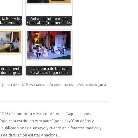
ía Ruiz y los
Volver al futuro región
la memoria.
Chontalpa (fragmento de…
ntracorriente:
La poética de Dionicio
a don Jorge…
Morales: su lugar en la…
/
jaime ruiz ortiz
,
Poesía tabasqueña
,
poetas tabasqueños
,
teodosio garcía
975). Economista y escritor. Autor de "Bajo el signo del
Todo está escrito en otra parte" (poesía) y "Con daños y
 Ha publicado poesía, ensayo y cuento en diferentes medios y
 de circulación estatal y nacional.