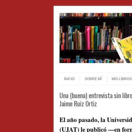
Skip to content
Menu
INICIO
SOBRE MÍ
MIS LIBROS
Una (buena) entrevista sin libr
Jaime Ruiz Ortiz
El año pasado, la Univers
(UJAT) le publicó —en fo