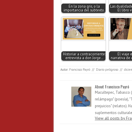
En la zona gris, o la
Las dualidade
importancia del subtexto.
El libro 
Historiar a contracorriente:
El viaje 
entrevista a don Jorge…
narrativa de 
Autor:
Francisco Payró
//
Diario peligroso
//
dicie
About Francisco Payró
Macultepec, Tabasco (1
relámpago" (poesía), "
prejuicios" (relatos).
suplementos culturales
View all posts by Fr