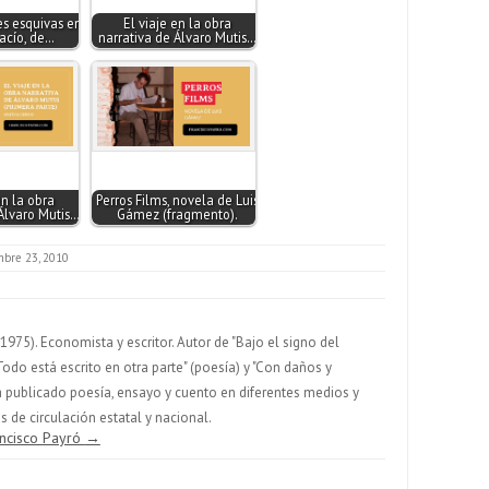
s esquivas en
El viaje en la obra
vacío, de…
narrativa de Álvaro Mutis…
en la obra
Perros Films, novela de Luis
Álvaro Mutis…
Gámez (fragmento).
mbre 23, 2010
975). Economista y escritor. Autor de "Bajo el signo del
Todo está escrito en otra parte" (poesía) y "Con daños y
 Ha publicado poesía, ensayo y cuento en diferentes medios y
 de circulación estatal y nacional.
ancisco Payró
→