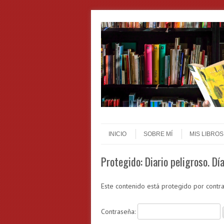
Skip to content
Menu
INICIO
SOBRE MÍ
MIS LIBROS
Protegido: Diario peligroso. Día
Este contenido está protegido por contra
Contraseña: