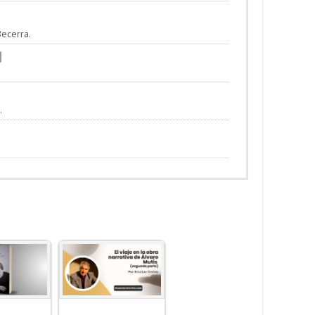
Becerra.
.