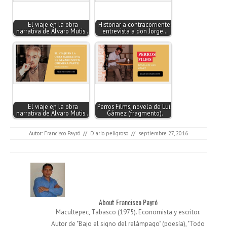
El viaje en la obra
Historiar a contracorriente:
narrativa de Álvaro Mutis…
entrevista a don Jorge…
El viaje en la obra
Perros Films, novela de Luis
narrativa de Álvaro Mutis…
Gámez (fragmento).
Autor:
Francisco Payró
//
Diario peligroso
//
septiembre 27, 2016
About Francisco Payró
Macultepec, Tabasco (1975). Economista y escritor.
Autor de "Bajo el signo del relámpago" (poesía), "Todo