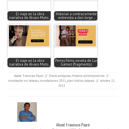
El viaje en la obra
Historiar a contracorriente:
narrativa de Álvaro Mutis…
entrevista a don Jorge…
El viaje en la obra
Perros Films, novela de Luis
narrativa de Álvaro Mutis…
Gámez (fragmento).
Autor:
Francisco Payró
//
Diario peligroso
,
Historia contemporánea
//
inundación en tabasco
,
inundaciones 2011
,
plan hídrico
,
tabasco
//
octubre 22,
2011
About Francisco Payró