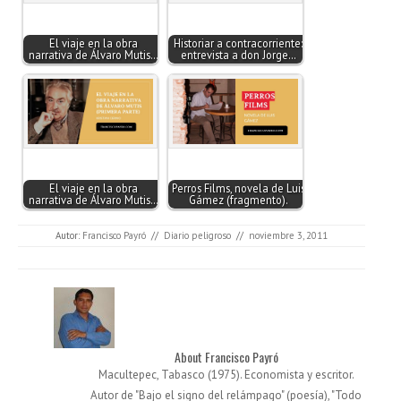
El viaje en la obra
Historiar a contracorriente:
narrativa de Álvaro Mutis…
entrevista a don Jorge…
El viaje en la obra
Perros Films, novela de Luis
narrativa de Álvaro Mutis…
Gámez (fragmento).
Autor:
Francisco Payró
//
Diario peligroso
//
noviembre 3, 2011
About Francisco Payró
Macultepec, Tabasco (1975). Economista y escritor.
Autor de "Bajo el signo del relámpago" (poesía), "Todo