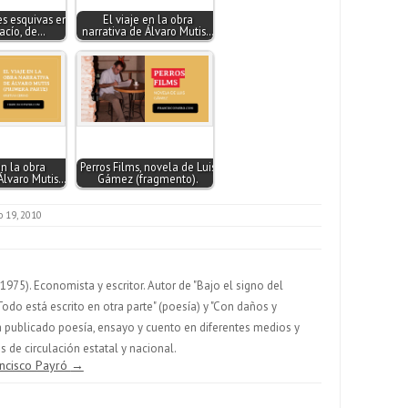
s esquivas en
El viaje en la obra
vacío, de…
narrativa de Álvaro Mutis…
en la obra
Perros Films, novela de Luis
Álvaro Mutis…
Gámez (fragmento).
o 19, 2010
975). Economista y escritor. Autor de "Bajo el signo del
Todo está escrito en otra parte" (poesía) y "Con daños y
 Ha publicado poesía, ensayo y cuento en diferentes medios y
 de circulación estatal y nacional.
ancisco Payró
→