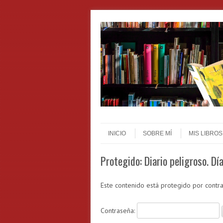
Skip to content
Menu
INICIO
SOBRE MÍ
MIS LIBROS
Protegido: Diario peligroso. Día
Este contenido está protegido por contra
Contraseña: