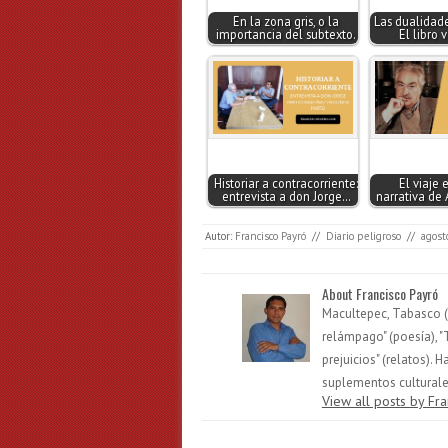
En la zona gris, o la
Las dualidade
importancia del subtexto.
El libro 
Historiar a contracorriente:
El viaje 
entrevista a don Jorge…
narrativa de 
Autor:
Francisco Payró
//
Diario peligroso
//
agost
About Francisco Payró
Macultepec, Tabasco (1
relámpago" (poesía), "
prejuicios" (relatos).
suplementos culturales
View all posts by Fr