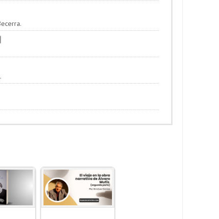
Becerra.
.