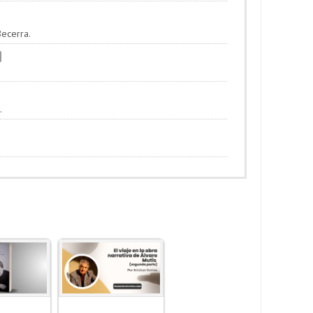
Becerra.
.