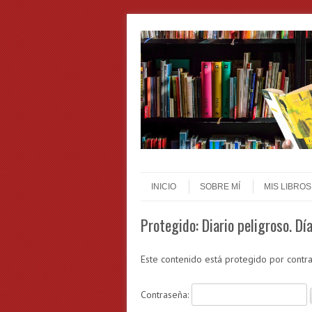
Skip to content
Menu
INICIO
SOBRE MÍ
MIS LIBROS
Protegido: Diario peligroso. Dí
Este contenido está protegido por contra
Contraseña: