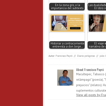
En la zona gris, o la
Las dualidade
importancia del subtexto.
El libro 
Historiar a contracorriente:
El viaje 
entrevista a don Jorge…
narrativa de 
Autor:
Francisco Payró
//
Diario peligroso
//
julio 
About Francisco Payró
Macultepec, Tabasco (1
relámpago" (poesía), "
prejuicios" (relatos).
suplementos culturales
View all posts by Fr