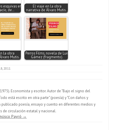
s esquivas en
El viaje en la obra
vacío, de…
narrativa de Álvaro Mutis…
en la obra
Perros Films, novela de Luis
Álvaro Mutis…
Gámez (fragmento).
18, 2011
975). Economista y escritor. Autor de "Bajo el signo del
Todo está escrito en otra parte" (poesía) y "Con daños y
 Ha publicado poesía, ensayo y cuento en diferentes medios y
 de circulación estatal y nacional.
ancisco Payró
→