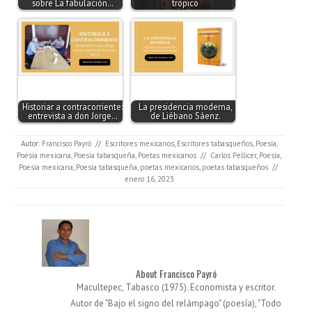
sobre La fabulación…
trópico
Historiar a contracorriente:
La presidencia moderna,
entrevista a don Jorge…
de Liébano Sáenz.
Autor:
Francisco Payró
//
Escritores mexicanos
,
Escritores tabasqueños
,
Poesía
,
Poesía mexicana
,
Poesía tabasqueña
,
Poetas mexicanos
//
Carlos Pellicer
,
Poesía
,
Poesía mexicana
,
Poesía tabasqueña
,
poetas mexicanos
,
poetas tabasqueños
//
enero 16, 2023
About Francisco Payró
Macultepec, Tabasco (1975). Economista y escritor.
Autor de "Bajo el signo del relámpago" (poesía), "Todo