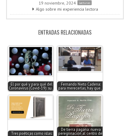
19 noviembre, 2024
Lecturas
Algo sobre mi experiencia lectora
ENTRADAS RELACIONADAS
El por qué y para qué del
Fernando Nieto Cadena:
Coronavirus (Covid-19): su…
para merecerlas, hay que…
De tierra pagana: nueva
Tres poéticas como islas:
peregrinación al centro del