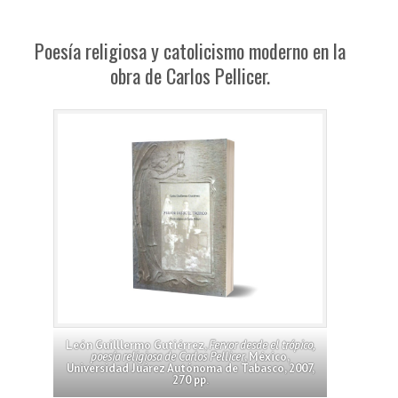
Poesía religiosa y catolicismo moderno en la
obra de Carlos Pellicer.
León Guilllermo Gutiérrez,
Fervor desde el trópico,
poesía religiosa de Carlos Pellicer
, México,
Universidad Juárez Autónoma de Tabasco, 2007,
270 pp.