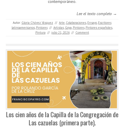
contemporáneo.
Lee el texto completo →
Autor:
Gloria Chávez Vásquez
//
Arte
,
Colaboraciones
,
Ensayo
,
Escritores
latinoamericanos
,
Pintores
//
Artistas
,
Goya
,
Pintores
,
Pintores españoles
,
Pintura
//
julio 21, 2026
//
Comment
Los cien años de la Capilla de la Congregación de
Las cazuelas (primera parte).