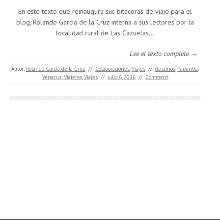
En este texto que reinaugura sus bitácoras de viaje para el
blog, Rolando García de la Cruz interna a sus lectores por la
localidad rural de Las Cazuelas...
Lee el texto completo →
Autor:
Rolando García de la Cruz
//
Colaboraciones
,
Viajes
//
destinos
,
Papantla
,
Veracruz
,
Viajeros
,
Viajes
//
julio 6, 2026
//
Comment