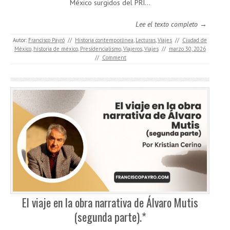
México surgidos del PRI...
Lee el texto completo →
Autor:
Francisco Payró
//
Historia contemporánea
,
Lecturas
,
Viajes
//
Ciudad de
México
,
historia de méxico
,
Presidencialismo
,
Viajeros
,
Viajes
//
marzo 30, 2026
//
Comment
El viaje en la obra narrativa de Álvaro Mutis
(segunda parte).*