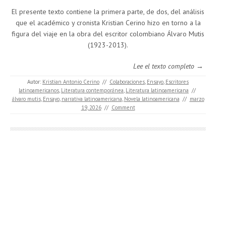
El presente texto contiene la primera parte, de dos, del análisis
que el académico y cronista Kristian Cerino hizo en torno a la
figura del viaje en la obra del escritor colombiano Álvaro Mutis
(1923-2013).
Lee el texto completo →
Autor:
Kristian Antonio Cerino
//
Colaboraciones
,
Ensayo
,
Escritores
latinoamericanos
,
Literatura contemporánea
,
Literatura latinoamericana
//
álvaro mutis
,
Ensayo
,
narrativa latinoamericana
,
Novela latinoamericana
//
marzo
19, 2026
//
Comment