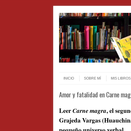
Skip to content
Menu
INICIO
SOBRE MÍ
MIS LIBROS
Amor y fatalidad en Carne mag
Leer
Carne magra
, el segu
Grajeda Vargas (Huauchina
pequeño universo verbal.