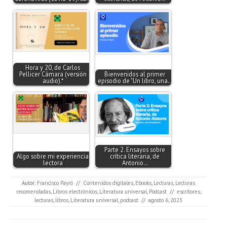
Hora y 20, de Carlos
Pellicer Cámara (versión
Bienvenidos al primer
audio).*
episodio de "Un libro, una…
Parte 2. Ensayos sobre
Algo sobre mi experiencia
crítica literaria, de
lectora
Antonio…
Autor:
Francisco Payró
//
Contenidos digitales
,
Ebooks
,
Lecturas
,
Lecturas
recomendadas
,
Libros electrónicos
,
Literatura universal
,
Podcast
//
escritores
,
lecturas
,
libros
,
Literatura universal
,
podcast
//
agosto 6, 2023