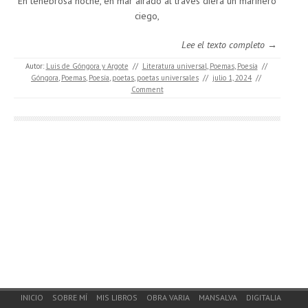
En tenebrosa noche, en mar airado al través diera un marinero
ciego,
Lee el texto completo →
Autor:
Luis de Góngora y Argote
//
Literatura universal
,
Poemas
,
Poesía
//
Góngora
,
Poemas
,
Poesía
,
poetas
,
poetas universales
//
julio 1, 2024
//
Comment
Footer Menu
INICIO
SOBRE MÍ
MIS LIBROS
OBRA VARIA
MANSALVA
DIGITALIA