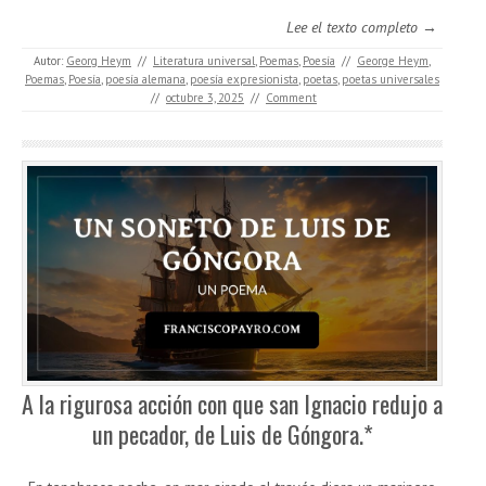
Lee el texto completo →
Autor:
Georg Heym
//
Literatura universal
,
Poemas
,
Poesía
//
George Heym
,
Poemas
,
Poesía
,
poesía alemana
,
poesía expresionista
,
poetas
,
poetas universales
//
octubre 3, 2025
//
Comment
A la rigurosa acción con que san Ignacio redujo a
un pecador, de Luis de Góngora.*