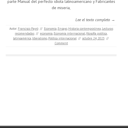
parte Manual del perfecto idiota latinoamericano y Fabricantes
de miseria,
Lee el texto completo →
Autor:
Francisco Payró
//
Economía
,
Ensayo
,
Historia contemporánea
,
Lecturas
recomendadas
//
economía
,
Economía internacional
,
filosofía política
,
latinoamérica
,
liberalismo
,
Política internacional
//
octubre 24, 2023
//
Comment