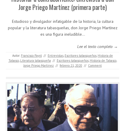
Jorge Priego Martínez (primera parte)
Estudioso y divulgador infatigable de la historia, la cultura
popular y la literatura tabasqueñas, don Jorge Priego Martínez
es una figura ineludible...
Lee el texto completo →
Autor:
Francisco Payró
//
Entrevistas
,
Escritores tabasqueños
,
Historia de
Tabasco
,
Literatura tabasqueña
//
Escritores tabasqueños
,
Historia de Tabasco
,
Jorge Priego Martínez
//
febrero 21, 2020
//
Comment