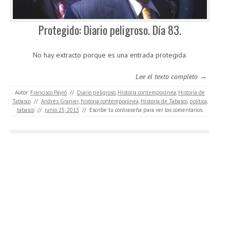
Protegido: Diario peligroso. Día 83.
No hay extracto porque es una entrada protegida.
Lee el texto completo →
Autor:
Francisco Payró
//
Diario peligroso
,
Historia contemporánea
,
Historia de
Tabasco
//
Andrés Granier
,
historia contemporánea
,
Historia de Tabasco
,
política
,
tabasco
//
junio 25, 2013
//
Escribe tu contraseña para ver los comentarios.