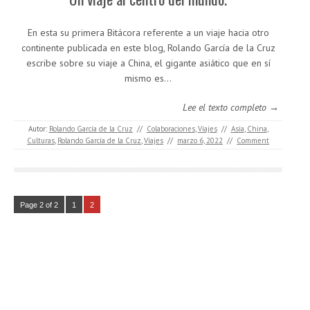
En esta su primera Bitácora referente a un viaje hacia otro
continente publicada en este blog, Rolando García de la Cruz
escribe sobre su viaje a China, el gigante asiático que en sí
mismo es…
Lee el texto completo →
Autor:
Rolando García de la Cruz
//
Colaboraciones
,
Viajes
//
Asia
,
China
,
Culturas
,
Rolando García de la Cruz
,
Viajes
//
marzo 6, 2022
//
Comment
Page 2 of 2
1
2