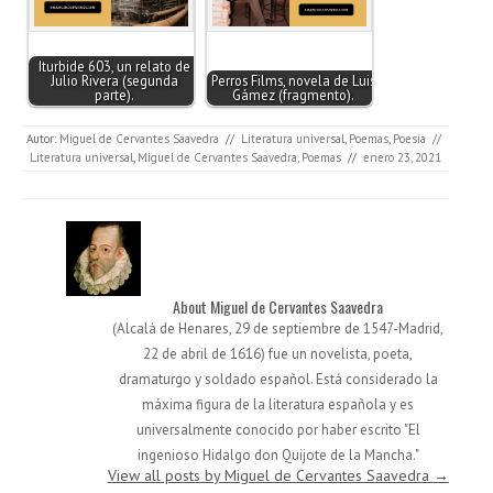
Iturbide 603, un relato de
Julio Rivera (segunda
Perros Films, novela de Luis
parte).
Gámez (fragmento).
Autor:
Miguel de Cervantes Saavedra
//
Literatura universal
,
Poemas
,
Poesía
//
Literatura universal
,
Miguel de Cervantes Saavedra
,
Poemas
//
enero 23, 2021
About Miguel de Cervantes Saavedra
(Alcalá de Henares,​ 29 de septiembre de 1547-Madrid,
22 de abril​ de 1616) fue un novelista, poeta,
dramaturgo y soldado español. Está considerado la
máxima figura de la literatura española y es
universalmente conocido por haber escrito "El
ingenioso Hidalgo don Quijote de la Mancha."
View all posts by Miguel de Cervantes Saavedra
→