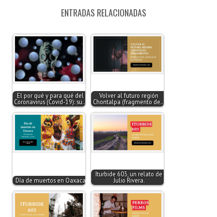
ENTRADAS RELACIONADAS
El por qué y para qué del
Volver al futuro región
Coronavirus (Covid-19): su…
Chontalpa (fragmento de…
Iturbide 603, un relato de
Día de muertos en Oaxaca
Julio Rivera.