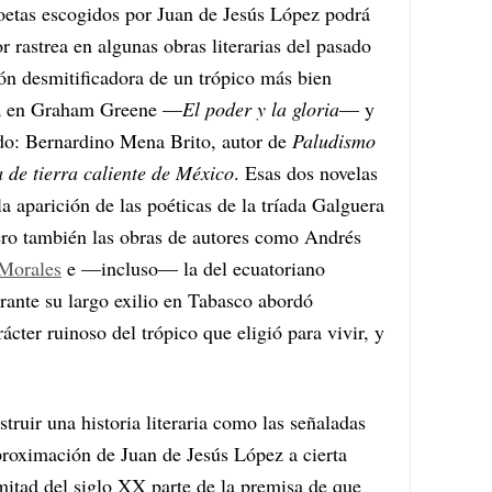
 poetas escogidos por Juan de Jesús López podrá
r rastrea en algunas obras literarias del pasado
ión desmitificadora de un trópico más bien
ra en Graham Greene —
El poder y la gloria
— y
o: Bernardino Mena Brito, autor de
Paludismo
a de tierra caliente de México
. Esas dos novelas
aparición de las poéticas de la tríada Galguera
ro también las obras de autores como Andrés
 Morales
e —incluso— la del ecuatoriano
rante su largo exilio en Tabasco abordó
ácter ruinoso del trópico que eligió para vivir, y
truir una historia literaria como las señaladas
proximación de Juan de Jesús López a cierta
mitad del siglo XX parte de la premisa de que