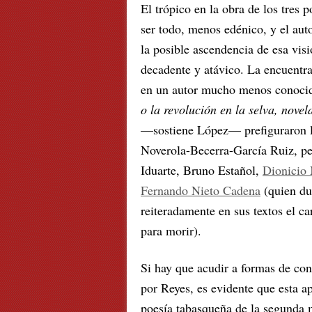
El trópico en la obra de los tres
ser todo, menos edénico, y el auto
la posible ascendencia de esa vis
decadente y atávico. La encuent
en un autor mucho menos conocid
o la revolución en la selva, novel
—sostiene López— prefiguraron la 
Noverola-Becerra-García Ruiz, pe
Iduarte, Bruno Estañol,
Dionicio
Fernando Nieto Cadena
(quien du
reiteradamente en sus textos el car
para morir).
Si hay que acudir a formas de cons
por Reyes, es evidente que esta a
poesía tabasqueña de la segunda 