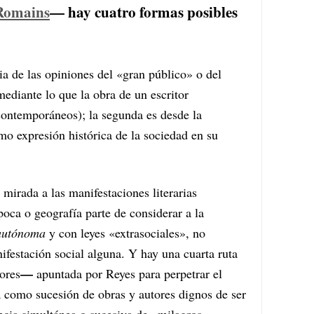
 Romains
— hay cuatro formas posibles
ria de las opiniones del «gran público» o del
ediante lo que la obra de un escritor
contemporáneos); la segunda es desde la
mo expresión histórica de la sociedad en su
mirada a las manifestaciones literarias
oca o geografía parte de considerar a la
autónoma
y con leyes «extrasociales», no
festación social alguna. Y hay una cuarta ruta
—
iores
apuntada por Reyes para perpetrar el
ia como sucesión de obras y autores dignos de ser
encia simultánea o sucesiva de «milagros»,