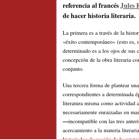
referencia al francés
Jules
de hacer historia literaria.
La primera es a través de la histo
«éxito contemporáneo» (esto es, m
determinado es a los ojos de sus 
concepción de la obra literaria co
conjunto.
Una tercera forma de plantear una 
correspondientes a determinada ép
literatura misma como actividad
necesariamente enraizadas en mani
—
incompatible con las tres anter
acercamiento a la materia literar
historiados: la noción de la exist