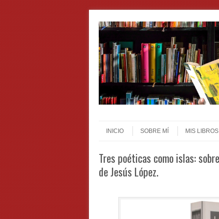
Skip to content
Menu
INICIO
SOBRE MÍ
MIS LIBROS
Tres poéticas como islas: sobre
de Jesús López.