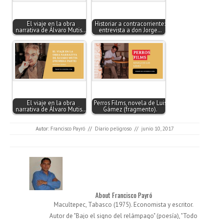
El viaje en la obra
Historiar a contracorriente:
narrativa de Álvaro Mutis…
entrevista a don Jorge…
El viaje en la obra
Perros Films, novela de Luis
narrativa de Álvaro Mutis…
Gámez (fragmento).
Autor:
Francisco Payró
//
Diario peligroso
//
junio 10, 2017
About Francisco Payró
Macultepec, Tabasco (1975). Economista y escritor.
Autor de "Bajo el signo del relámpago" (poesía), "Todo