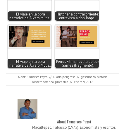
El viaje en la obra
Historiar a contracorriente:
narrativa de Álvaro Mutis…
entrevista a don Jorge…
El viaje en la obra
Perros Films, novela de Luis
narrativa de Álvaro Mutis…
Gámez (fragmento).
Autor:
Francisco Payró
//
Diario peligroso
//
gasolinazo
,
historia
contemporánea
,
protestas
//
enero 9, 2017
About Francisco Payró
Macultepec, Tabasco (1975). Economista y escritor.