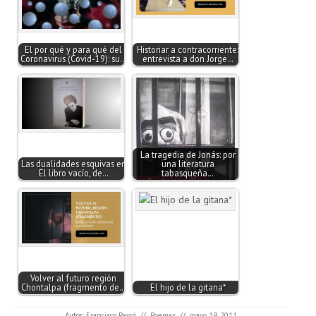
El por qué y para qué del
Historiar a contracorriente:
Coronavirus (Covid-19): su…
entrevista a don Jorge…
La tragedia de Jonás: por
Las dualidades esquivas en
una literatura
El libro vacío, de…
tabasqueña…
Volver al futuro región
Chontalpa (fragmento de…
El hijo de la gitana*
Autor:
Francisco Payró
//
Poemas
//
mayo 19, 2011