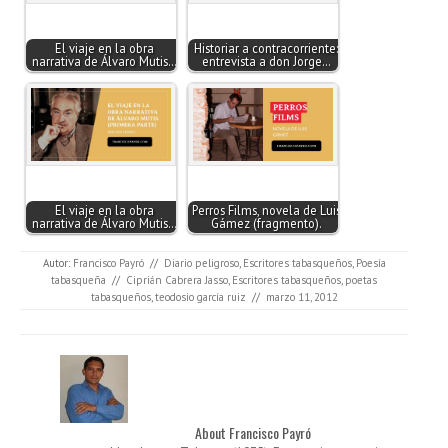
El viaje en la obra
Historiar a contracorriente:
narrativa de Álvaro Mutis…
entrevista a don Jorge…
El viaje en la obra
Perros Films, novela de Luis
narrativa de Álvaro Mutis…
Gámez (fragmento).
Autor:
Francisco Payró
//
Diario peligroso
,
Escritores tabasqueños
,
Poesía
tabasqueña
//
Ciprián Cabrera Jasso
,
Escritores tabasqueños
,
poetas
tabasqueños
,
teodosio garcía ruiz
//
marzo 11, 2012
About Francisco Payró