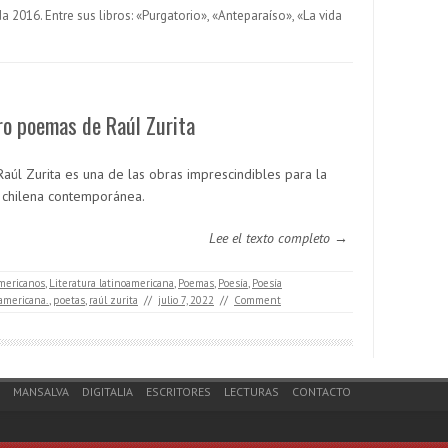
 2016. Entre sus libros: «Purgatorio», «Anteparaíso», «La vida
ro poemas de Raúl Zurita
Raúl Zurita es una de las obras imprescindibles para la
 chilena contemporánea.
Lee el texto completo →
americanos
,
Literatura latinoamericana
,
Poemas
,
Poesía
,
Poesía
americana.
,
poetas
,
raúl zurita
//
julio 7, 2022
//
Comment
MANSALVA
DIGITALIA
ESCRITORES
LECTURAS
CONTACTO