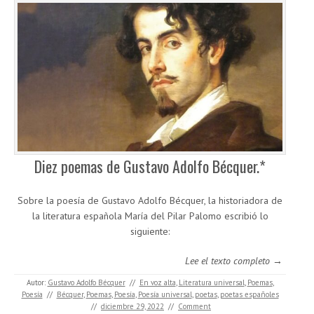
Diez poemas de Gustavo Adolfo Bécquer.*
Sobre la poesía de Gustavo Adolfo Bécquer, la historiadora de
la literatura española María del Pilar Palomo escribió lo
siguiente:
Lee el texto completo →
Autor:
Gustavo Adolfo Bécquer
//
En voz alta
,
Literatura universal
,
Poemas
,
Poesía
//
Bécquer
,
Poemas
,
Poesía
,
Poesía universal
,
poetas
,
poetas españoles
//
diciembre 29, 2022
//
Comment